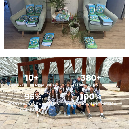
10
+ 
380
+
AÑOS DE EXPERIENCIA
ALUMNOS ANUALES
95
%
100
%
APROBADOS EXÁMENES
INMERSIÓN LINGÜÍSTICA
CAMBRIDGE