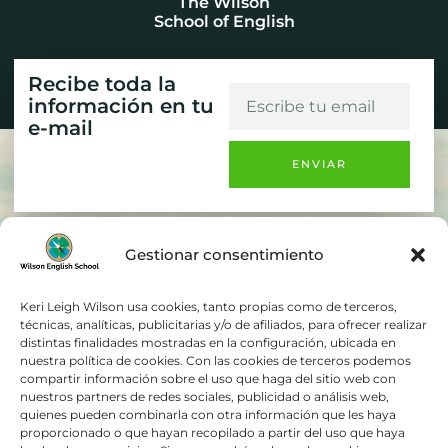
The Wilson
School of English
Recibe toda la
información en tu
e-mail
ENVIAR
El
La
Políticas
Gestionar consentimiento
Campamento
Academia
Política de
Ver el
Nosotros
Privacidad
Keri Leigh Wilson usa cookies, tanto propias como de terceros,
Campamento
Contacto
Aviso Legal
Campamentos
técnicas, analíticas, publicitarias y/o de afiliados, para ofrecer realizar
El lugar
distintas finalidades mostradas en la configuración, ubicada en
de inglés en
Política de
nuestra política de cookies. Con las cookies de terceros podemos
Turismo en
Irlanda desde
Cookies
compartir información sobre el uso que haga del sitio web con
Irlanda
España – The
Accesibilidad
nuestros partners de redes sociales, publicidad o análisis web,
Wilson School
quienes pueden combinarla con otra información que les haya
of English.
proporcionado o que hayan recopilado a partir del uso que haya